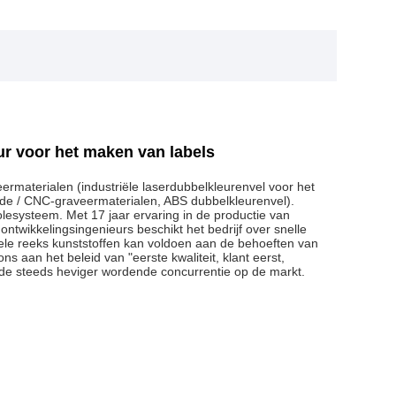
eur voor het maken van labels
ermaterialen (industriële laserdubbelkleurenvel voor het
nde / CNC-graveermaterialen, ABS dubbelkleurenvel).
olesysteem. Met 17 jaar ervaring in de productie van
ntwikkelingsingenieurs beschikt het bedrijf over snelle
 hele reeks kunststoffen kan voldoen aan de behoeften van
s aan het beleid van "eerste kwaliteit, klant eerst,
 de steeds heviger wordende concurrentie op de markt.