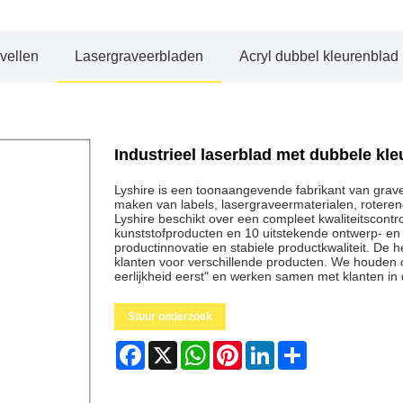
vellen
Lasergraveerbladen
Acryl dubbel kleurenblad
Industrieel laserblad met dubbele kl
Lyshire is een toonaangevende fabrikant van grave
maken van labels, lasergraveermaterialen, rotere
Lyshire beschikt over een compleet kwaliteitscontr
kunststofproducten en 10 uitstekende ontwerp- en o
productinnovatie en stabiele productkwaliteit. De
klanten voor verschillende producten. We houden on
eerlijkheid eerst" en werken samen met klanten in
Stuur onderzoek
Facebook
X
WhatsApp
Pinterest
LinkedIn
Share