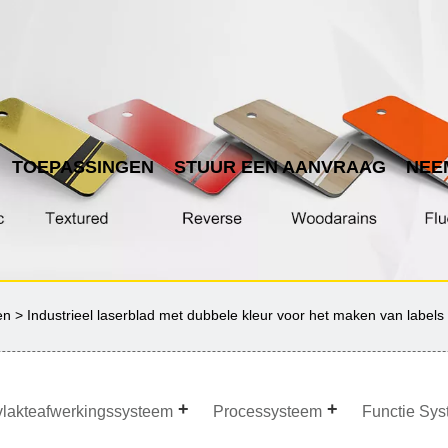
TOEPASSINGEN
STUUR EEN AANVRAAG
NEE
en
> Industrieel laserblad met dubbele kleur voor het maken van labels
lakteafwerkingssysteem
Processysteem
Functie Sy