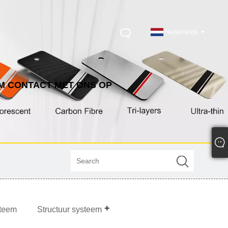
Nederlands
M CONTACT MET ONS OP
steem
Structuur systeem