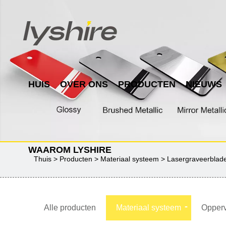
HUIS
OVER ONS
PRODUCTEN
NIEUWS
WAAROM LYSHIRE
Thuis
>
Producten
>
Materiaal systeem
>
Lasergraveerblad
Alle producten
Materiaal systeem
Opperv