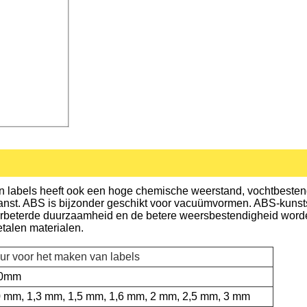
van labels heeft ook een hoge chemische weerstand, vochtbeste
nst. ABS is bijzonder geschikt voor vacuümvormen. ABS-kunstst
erbeterde duurzaamheid en de betere weersbestendigheid worde
etalen materialen.
eur voor het maken van labels
10mm
1,0 mm, 1,3 mm, 1,5 mm, 1,6 mm, 2 mm, 2,5 mm, 3 mm